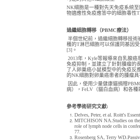
NK細胞是一種對先天免疫系統至
物適應性免疫應答中的細胞毒性T
過繼細胞轉移（PBMC療法）
半個世紀前，過繼細胞轉移技術被
穫的T淋巴細胞可以保護同基因
[3]。
2013年，Kyle等報導來自乳
免疫抑制，並建立了針對腫瘤的長效免疫
了人卵巢癌小鼠模型中的免疫反應
的NK細胞對卵巢癌患者的腫瘤具有
因此，使用少量健康貓捐贈PBMC
病），FeLV（貓白血病）和各
參考學術研究文獻:
Delves, Peter, et al. Roitt's Es
MITCHISON NA.Studies on the imm
role of lymph node cells in conf
77.
Rosenberg SA, Terry WD.Passive