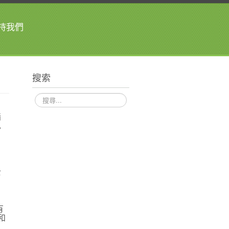
持我們
搜索
搜
尋
指
巴
，
士
！
有
和