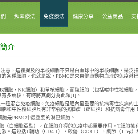
我們
頻率療法
免疫療法
健康分享
公益商品
支
C簡介
。注意，這裡提及的單核細胞不只是白血球中的單核細胞，是泛
的各種細胞。也就是說，PBMC是來自健康動物血液的免疫淋
B細胞，NK細胞）和單核細胞，而粒細胞（包括嗜中性粒細胞
有多葉核，有時將其劃分為此類[1]。
是一種混合免疫細胞。免疫細胞是體內最重要的抗病毒性疾病的
核細胞和中性粒細胞具有非常強的抗腫瘤（癌細胞）和抗病毒作用
細胞是PBMC中最重要的淋巴細胞。
細胞（白細胞亞型），在細胞介導的免疫中起重要作用。T細胞擁
這包括T輔助（CD4 T），殺傷（CD8 T），調節（T reg）