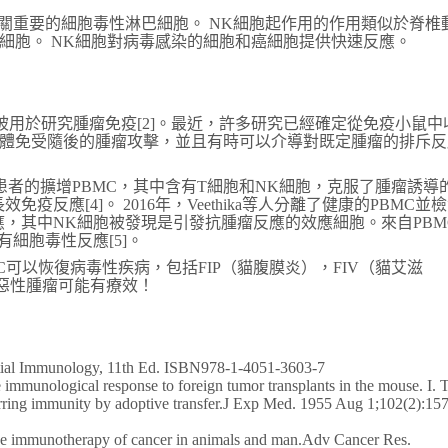
關重要的細胞毒性淋巴細胞。 NK細胞起作用的作用類似於脊椎
細胞。 NK細胞對病毒感染的細胞和癌細胞提供快速反應。
用於研究腫瘤免疫[2]。最近，許多研究已經確定從免疫小鼠中
受體免受隨後的腫瘤攻擊，並且有時可以介導對既定腫瘤的排斥反
腺癌患者的擴增PBMC，其中含有T細胞和NK細胞，克服了腫瘤誘導
反應[4]。 2016年，Veethika等人分離了健康的PBMC並
，其中NK細胞被發現是引發抗腫瘤反應的效應細胞。來自PBM
細胞毒性反應[5]。
可以恢復病毒性疾病，包括FIP（貓腹膜炎），FIV（貓艾滋
種惡性腫瘤可能有療效！
sential Immunology, 11th Ed. ISBN978-1-4051-3603-7
unological response to foreign tumor transplants in the mouse. I. 
erring immunity by adoptive transfer.J Exp Med. 1955 Aug 1;102(2):157
 immunotherapy of cancer in animals and man.Adv Cancer Res.