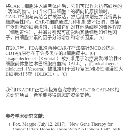
将CAR-T细胞注入患者体内后，它们可以作为抗癌细胞的
“活体药物”。[3]当它们与细胞上的靶向抗原接触时，
CAR-T细胞与其结合併被激活，然后继续增殖并变得具有
细胞毒性[4]。 CAR-T细胞通过几种机制破坏细胞，包括
广泛刺激的细胞增殖，增加它们对其他活细胞的毒性程度
（细胞毒性），并通过引起可能影响其他细胞如细胞因
子，白细胞介素的因子分泌增加和增长因素。[5]
在2017年，FDA批准两种CAR-T疗法都针对CD19抗原，
CD19抗原存在于许多类型的B细胞癌中。[6]
Tisagenlecleucel（Kymriah）被批准用于治疗复发/难治性B
细胞前体急性淋巴细胞白血病（ALL），而axicabtagene
ciloleucel（Yescarta）被批准用于治疗复发/难治性瀰漫性大
B细胞淋巴瘤（DLBCL）。[6]
我们HKADRF正在积极筹备宠物的CAR-T & CAR-NK相
关研究项目，希望能够得到您的资金支持。
参考学术研究文献:
Fox, Maggie (July 12, 2017). "New Gene Therapy for
Cancer Offers Hope to Those With No Options Left". NBC