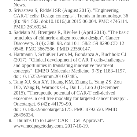
News.
Srivastava S, Riddell SR (August 2015). "Engineering
CAR-T cells: Design concepts". Trends in Immunology. 36
(8): 494–502. doi:10.1016/j.it.2015.06.004. PMC 4746114.
PMID 26169254.
Sadelain M, Brentjens R, Rivière I (April 2013). "The basic
principles of chimeric antigen receptor design". Cancer
Discovery. 3 (4): 388–98. doi:10.1158/2159-8290.CD-12-
0548. PMC 3667586. PMID 23550147.
Hartmann J, Schüßler-Lenz M, Bondanza A, Buchholz CJ
(2017). "Clinical development of CAR T cells-challenges
and opportunities in translating innovative treatment
concepts". EMBO Molecular Medicine. 9 (9): 1183–1197.
doi:10.15252/emmm.201607485.
Tang XJ, Sun XY, Huang KM, Zhang L, Yang ZS, Zou
DD, Wang B, Warnock GL, Dai LJ, Luo J (December
2015). "Therapeutic potential of CAR-T cell-derived
exosomes: a cell-free modality for targeted cancer therapy".
Oncotarget. 6 (42): 44179–90.
doi:10.18632/oncotarget.6175. PMC 4792550. PMID
26496034.
"Thumbs Up to Latest CAR T-Cell Approval".
www.medpagetoday.com. 2017-10-19.