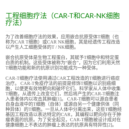
工程细胞疗法（CAR-T和CAR-NK细胞
疗法）
为了改善细胞疗法的效果，应用嵌合抗原受体T细胞（也
称为CAR T细胞）或CAR NK细胞，其是经遗传工程改造
以产生人工细胞受体的T / NK细胞。
嵌合抗原受体是生物工程蛋白，其赋予T细胞中和特定蛋
白质的机制。这些受体被称为“嵌合”，因为它们利用天然
T细胞功能和新的抗原识别功能成为一种受体。
CAR-T细胞疗法使用通过CAR工程改造的T细胞进行癌症
治疗。 CAR-T免疫疗法的前提是修饰T细胞以识别癌细
胞，以便更有效地靶向和破坏它们。科学家从人体中收集
T细胞，从遗传上改变它们，然后将产生的CAR-T细胞注
入患者体内以攻击其肿瘤[1]。 CAR-T细胞可以源自患者
自身血液中的T细胞（自体）或源自另一个健康供体（同
种异体）的T细胞。一旦从人体中分离出来，这些T细胞经
基因工程改造以表达特定的CAR，其编程以靶向存在于肿
瘤表面的抗原。为了安全起见，CAR-T细胞被设计成对在
健康细胞上不表达的肿瘤上表达的抗原具有特异性[2]。