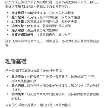
頻率療法已被應用於多種健康問題。儘管仍需更多臨床研究，但初步
數據與使用者回饋顯示其在以下方面具有潛力：
疼痛管理
：緩解慢性疼痛、關節炎與肌肉緊張
感染控制
：利用特定頻率清除細菌、病毒與寄生蟲
心理健康
：透過舒緩頻率減輕焦慮、憂鬱與失眠
排毒支持
：促進肝臟、腎臟與淋巴系統功能
免疫增強
：激活身體自然防禦機制
皮膚與傷口修復
：加速組織癒合，減少炎症
許多使用者亦報告精力提升、睡眠改善、專注力增強與整體幸福感提
升。
理論基礎
頻率療法的理論基礎融合了多個科學領域：
共振理論
：如同音叉可引發另一音叉共振，治療頻率可「牽引」
生物系統恢復和諧
量子糾纏
：遠程傳輸方法受量子物理啟發，認為粒子可跨距離保
持連結
生物能學
：研究生命系統中的能量流動，支持振動能量影響健康
的觀點
儘管部分理論仍具爭議，相關研究仍在持續推進。