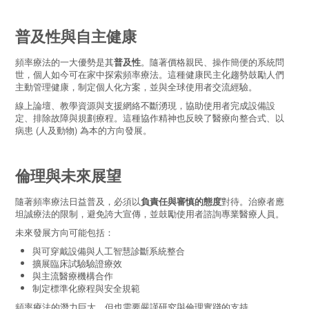
普及性與自主健康
頻率療法的一大優勢是其
普及性
。隨著價格親民、操作簡便的系統問
世，個人如今可在家中探索頻率療法。這種健康民主化趨勢鼓勵人們
主動管理健康，制定個人化方案，並與全球使用者交流經驗。
線上論壇、教學資源與支援網絡不斷湧現，協助使用者完成設備設
定、排除故障與規劃療程。這種協作精神也反映了醫療向整合式、以
病患 (人及動物) 為本的方向發展。
倫理與未來展望
隨著頻率療法日益普及，必須以
負責任與審慎的態度
對待。治療者應
坦誠療法的限制，避免誇大宣傳，並鼓勵使用者諮詢專業醫療人員。
未來發展方向可能包括：
與可穿戴設備與人工智慧診斷系統整合
擴展臨床試驗驗證療效
與主流醫療機構合作
制定標準化療程與安全規範
頻率療法的潛力巨大，但也需要嚴謹研究與倫理實踐的支持。