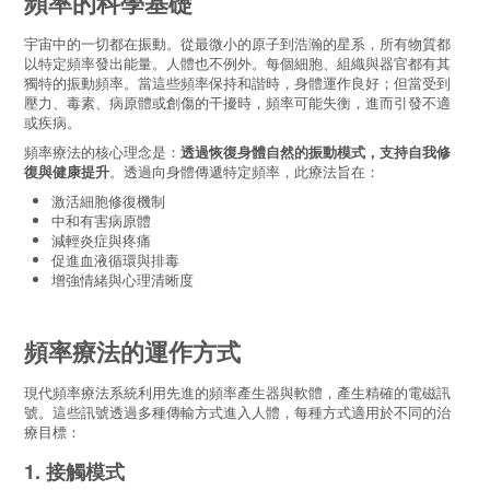
頻率的科學基礎
宇宙中的一切都在振動。從最微小的原子到浩瀚的星系，所有物質都
以特定頻率發出能量。人體也不例外。每個細胞、組織與器官都有其
獨特的振動頻率。當這些頻率保持和諧時，身體運作良好；但當受到
壓力、毒素、病原體或創傷的干擾時，頻率可能失衡，進而引發不適
或疾病。
頻率療法的核心理念是：
透過恢復身體自然的振動模式，支持自我修
復與健康提升
。透過向身體傳遞特定頻率，此療法旨在：
激活細胞修復機制
中和有害病原體
減輕炎症與疼痛
促進血液循環與排毒
增強情緒與心理清晰度
頻率療法的運作方式
現代頻率療法系統利用先進的頻率產生器與軟體，產生精確的電磁訊
號。這些訊號透過多種傳輸方式進入人體，每種方式適用於不同的治
療目標：
1. 接觸模式