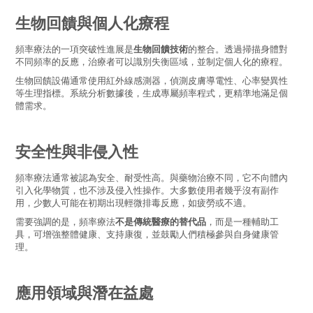
生物回饋與個人化療程
頻率療法的一項突破性進展是
生物回饋技術
的整合。透過掃描身體對
不同頻率的反應，治療者可以識別失衡區域，並制定個人化的療程。
生物回饋設備通常使用紅外線感測器，偵測皮膚導電性、心率變異性
等生理指標。系統分析數據後，生成專屬頻率程式，更精準地滿足個
體需求。
安全性與非侵入性
頻率療法通常被認為安全、耐受性高。與藥物治療不同，它不向體內
引入化學物質，也不涉及侵入性操作。大多數使用者幾乎沒有副作
用，少數人可能在初期出現輕微排毒反應，如疲勞或不適。
需要強調的是，頻率療法
不是傳統醫療的替代品
，而是一種輔助工
具，可增強整體健康、支持康復，並鼓勵人們積極參與自身健康管
理。
應用領域與潛在益處