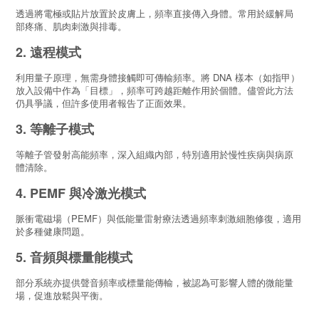
透過將電極或貼片放置於皮膚上，頻率直接傳入身體。常用於緩解局
部疼痛、肌肉刺激與排毒。
2. 遠程模式
利用量子原理，無需身體接觸即可傳輸頻率。將 DNA 樣本（如指甲）
放入設備中作為「目標」，頻率可跨越距離作用於個體。儘管此方法
仍具爭議，但許多使用者報告了正面效果。
3. 等離子模式
等離子管發射高能頻率，深入組織內部，特別適用於慢性疾病與病原
體清除。
4. PEMF 與冷激光模式
脈衝電磁場（PEMF）與低能量雷射療法透過頻率刺激細胞修復，適用
於多種健康問題。
5. 音頻與標量能模式
部分系統亦提供聲音頻率或標量能傳輸，被認為可影響人體的微能量
場，促進放鬆與平衡。