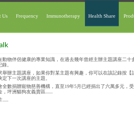
t Us
Frequency
Immunotherapy
Health Share
Prod
alk
分享其在動物伴侶健康的專業知識，在過去幾年曾經主辦主題講座二十
記錄。
況及需求舉辦主題講座，如果你對某主題有興趣，你可以在該記錄按【
決定下一次講座的主題。
全數捐贈寵物慈善機構，直至19年5月已經捐出了六萬多元，受
坪洲貓狗友義賣區......
...