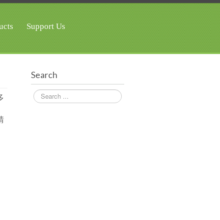
ucts
Support Us
Search
Search
多
請