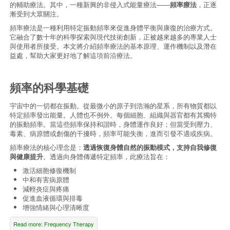
的輔助療法。其中，一種新興的非侵入式能量療法——
頻率療法
，正逐
漸受到大眾關注。
頻率療法是一種利用特定振動頻率來促進身體平衡與康復的治療方式。
它融合了數十年的科學探索與現代技術創新，正被越來越多的專業人士
與使用者所接受。本文將介紹頻率療法的基本原理、運作機制以及潛在
益處，幫助大家更好地了解這項前沿療法。
頻率的科學基礎
宇宙中的一切都在振動。從最微小的原子到浩瀚的星系，所有物質都以
特定頻率發出能量。人體也不例外。每個細胞、組織與器官都有其獨特
的振動頻率。當這些頻率保持和諧時，身體運作良好；但當受到壓力、
毒素、病原體或創傷的干擾時，頻率可能失衡，進而引發不適或疾病。
頻率療法的核心理念是：
透過恢復身體自然的振動模式，支持自我修復
與健康提升
。透過向身體傳遞特定頻率，此療法旨在：
激活細胞修復機制
中和有害病原體
減輕炎症與疼痛
促進血液循環與排毒
增強情緒與心理清晰度
Read more: Frequency Therapy